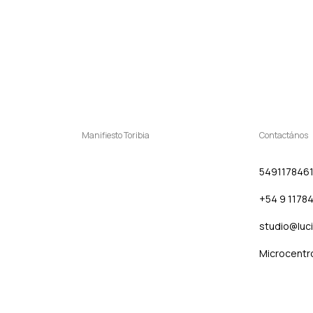
Manifiesto Toribia
Contactános
549117846
+54 9 1178
studio@luc
Microcentr