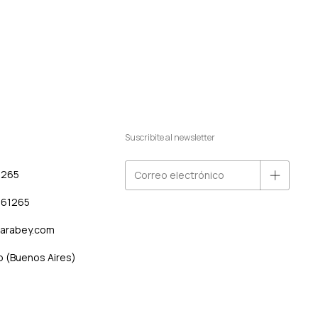
Suscribite al newsletter
1265
461265
iarabey.com
o (Buenos Aires)