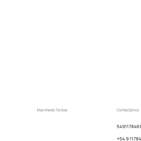
Manifiesto Toribia
Contactános
549117846
+54 9 1178