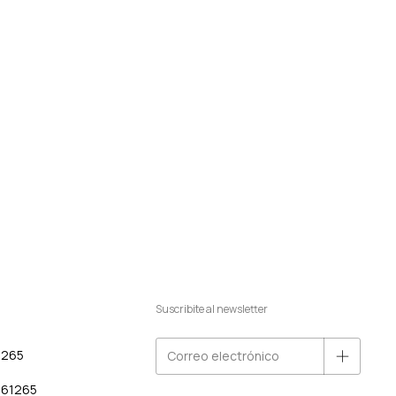
Suscribite al newsletter
1265
461265