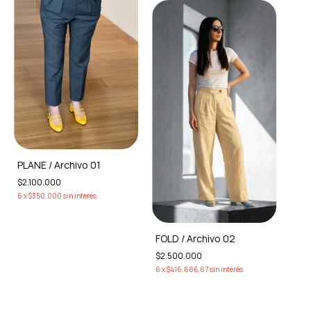
PLANE / Archivo 01
$2.100.000
6
x
$350.000
sin interés
FOLD / Archivo 02
$2.500.000
6
x
$416.666,67
sin interés