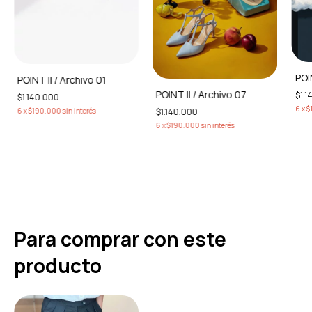
POIN
POINT II / Archivo 01
POINT II / Archivo 07
$1.1
$1.140.000
6
x
$
$1.140.000
6
x
$190.000
sin interés
6
x
$190.000
sin interés
Para comprar con este
producto