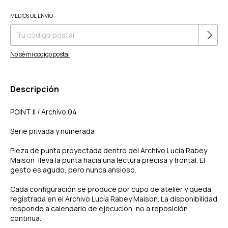
Cambiar CP
MEDIOS DE ENVÍO
Entregas para el CP:
No sé mi código postal
Descripción
POINT II / Archivo 04
Serie privada y numerada
Pieza de punta proyectada dentro del Archivo Lucía Rabey
Maison: lleva la punta hacia una lectura precisa y frontal. El
gesto es agudo, pero nunca ansioso.
Cada configuración se produce por cupo de atelier y queda
registrada en el Archivo Lucía Rabey Maison. La disponibilidad
responde a calendario de ejecución, no a reposición
continua.