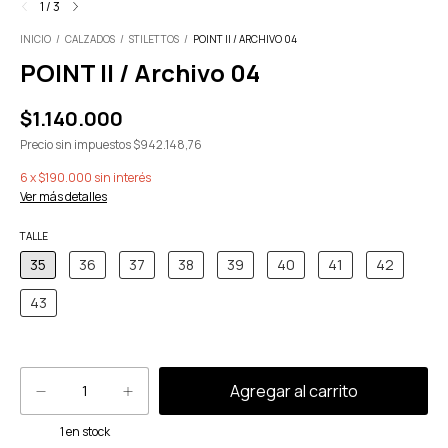
1
/
3
INICIO
/
CALZADOS
/
STILETTOS
/
POINT II / ARCHIVO 04
POINT II / Archivo 04
$1.140.000
Precio sin impuestos
$942.148,76
6
x
$190.000
sin interés
Ver más detalles
TALLE
35
36
37
38
39
40
41
42
43
1
en stock