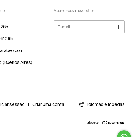
ato
Assine nossa newsletter
1265
461265
iarabey.com
o (Buenos Aires)
niciar sessão
|
Criar uma conta
Idiomas e moedas