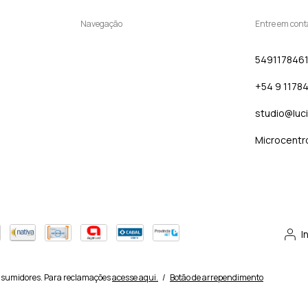
Navegação
Entre em cont
549117846
+54 9 1178
studio@luc
Microcentr
I
nsumidores. Para reclamações
acesse aqui.
/
Botão de arrependimento